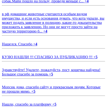
собак.Майи пошло на пользу ,проведя меньше с...
+
4
в рф домашние животные считаются особым видом
имущества, и если есть основания думать, что кота украли, вы
может подать заявление в полицию, какие-то доказательства
приложить к заявлению. Но они не могут просто зайти на
частную территорию б...
+
4
Нашелся. Спасибо
+
4
КУЗЮ НАШЛИ !!! СПАСИБО ЗА ПУБЛИКАЦИЮ !!!
+
5
Здравствуйте! Удалите, пожалуйста, пост, кошечка найдена!
Большое спасибо за помощь
+
5
Мопсик дома, спасибо сайту и прекрасным людям. Которые
не прошли мимо.
+
5
Нашли, спасибо за платформу
+
5