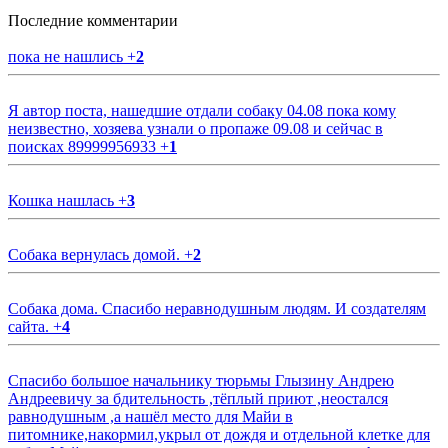
Последние комментарии
пока не нашлись
+
2
Я автор поста, нашедшие отдали собаку 04.08 пока кому
неизвестно, хозяева узнали о пропаже 09.08 и сейчас в
поисках 89999956933
+
1
Кошка нашлась
+
3
Собака вернулась домой.
+
2
Собака дома. Спасибо неравнодушным людям. И создателям
сайта.
+
4
Спасибо большое начальнику тюрьмы Глызину Андрею
Андреевичу за бдительность ,тёплый приют ,неостался
равнодушным ,а нашёл место для Майи в
питомнике,накормил,укрыл от дождя и отдельной клетке для