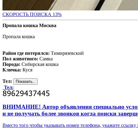
СК
ОРОСТЬ ПОИСКА 13%
Пропала кошка Москва
Пропала кошка
Район где потерялся:
Тимирязевский
Пол животного:
Самка
Порода:
Сибирская кошка
Кличка:
Куся
Тел:
Тел:
ВНИМАНИЕ! Автор объявления специально усложни
и не получать более звонков когда поиски заверш
Вместо того чтобы указывать номер телефона, укажите ссылк