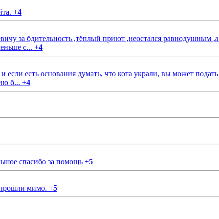
йта.
+
4
чу за бдительность ,тёплый приют ,неостался равнодушным ,а
еньше с...
+
4
если есть основания думать, что кота украли, вы может подать
ию б...
+
4
ольшое спасибо за помощь
+
5
 прошли мимо.
+
5