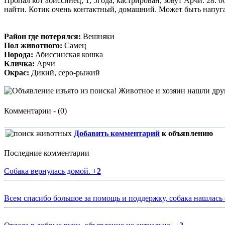
Пропал кот абиссинец, 1, 5года, кастрирован, зовут Арчи. 28. 0
найти. Котик очень контактный, домашний. Может быть напуг
Район где потерялся:
Вешняки
Пол животного:
Самец
Порода:
Абиссинская кошка
Кличка:
Арчи
Окрас:
Дикий, серо-рыжий
Комментарии - (0)
Добавить комментарий
к объявлению
Последние комментарии
Собака вернулась домой.
+
2
Всем спасибо большое за помощь и поддержку, собака нашлась