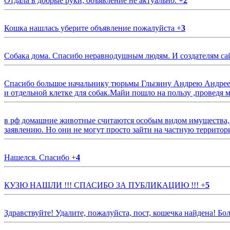
Отдала в добрые руки, объявление не актуально.
+
2
Кошка нашлась уберите объявление пожалуйста
+
3
Собака дома. Спасибо неравнодушным людям. И создателям са
Спасибо большое начальнику тюрьмы Глызину Андрею Андрееви
и отдельной клетке для собак.Майи пошло на пользу ,проведя м
в рф домашние животные считаются особым видом имущества, и 
заявлению. Но они не могут просто зайти на частную территор
Нашелся. Спасибо
+
4
КУЗЮ НАШЛИ !!! СПАСИБО ЗА ПУБЛИКАЦИЮ !!!
+
5
Здравствуйте! Удалите, пожалуйста, пост, кошечка найдена! Б