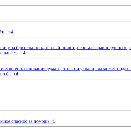
йта.
+
4
чу за бдительность ,тёплый приют ,неостался равнодушным ,а
еньше с...
+
4
если есть основания думать, что кота украли, вы может подать
ию б...
+
4
ольшое спасибо за помощь
+
5