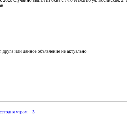
6. 2026 случайно выпал из окна с 7-го этажа по ул. Косинская, д
ан.
 сегодня утром.
+
3