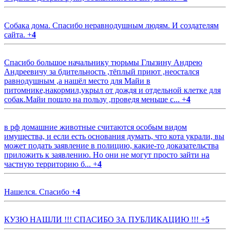
Собака дома. Спасибо неравнодушным людям. И создателям
сайта.
+
4
Спасибо большое начальнику тюрьмы Глызину Андрею
Андреевичу за бдительность ,тёплый приют ,неостался
равнодушным ,а нашёл место для Майи в
питомнике,накормил,укрыл от дождя и отдельной клетке для
собак.Майи пошло на пользу ,проведя меньше с...
+
4
в рф домашние животные считаются особым видом
имущества, и если есть основания думать, что кота украли, вы
может подать заявление в полицию, какие-то доказательства
приложить к заявлению. Но они не могут просто зайти на
частную территорию б...
+
4
Нашелся. Спасибо
+
4
КУЗЮ НАШЛИ !!! СПАСИБО ЗА ПУБЛИКАЦИЮ !!!
+
5