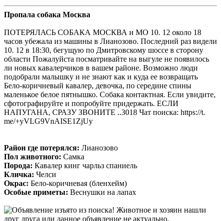
Пропала собака Москва
ПОТЕРЯЛАСЬ СОБАКА МОСКВА и МО 10. 12 около 18
часов убежала из машины в Лианозово. Последний раз видели
10. 12 в 18:30, бегущую по Дмитровскому шоссе в сторону
области Пожалуйста посматривайте на выгуле не появилось
ли новых кавалерчиков в вашем районе. Возможно люди
подобрали малышку и не знают как и куда ее возвращать
Бело-коричневый кавалер, девочка, по середине спины
маленькое белое пятнышко. Собака контактная. Если увидите,
сфотографируйте и попробуйте придержать. ЕСЛИ
НАПУГАНА, СРАЗУ ЗВОНИТЕ ..3018 Чат поиска: https://t.
me/+yVLG9VnAISE1ZjUy
Район где потерялся:
Лианозово
Пол животного:
Самка
Порода:
Кавалер кинг чарльз спаниель
Кличка:
Челси
Окрас:
Бело-коричневая (бленхейм)
Особые приметы:
Веснушки на лапах