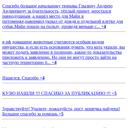
Спасибо большое начальнику тюрьмы Глызину Андрею
Андреевичу за бдительность ,тёплый приют ,неостался
равнодушным ,а нашёл место для Майи в
питомнике,накормил,укрыл от дождя и отдельной клетке для
собак.Майи пошло на пользу ,проведя меньше с...
+
4
в рф домашние животные считаются особым видом
имущества, и если есть основания думать, что кота украли, вы
может подать заявление в полицию, какие-то доказательства
приложить к заявлению. Но они не могут просто зайти на
частную территорию б...
+
4
Нашелся. Спасибо
+
4
КУЗЮ НАШЛИ !!! СПАСИБО ЗА ПУБЛИКАЦИЮ !!!
+
5
Здравствуйте! Удалите, пожалуйста, пост, кошечка найдена!
Большое спасибо за помощь
+
5