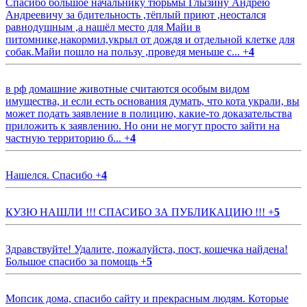
Спасибо большое начальнику тюрьмы Глызину Андрею
Андреевичу за бдительность ,тёплый приют ,неостался
равнодушным ,а нашёл место для Майи в
питомнике,накормил,укрыл от дождя и отдельной клетке для
собак.Майи пошло на пользу ,проведя меньше с...
+
4
в рф домашние животные считаются особым видом
имущества, и если есть основания думать, что кота украли, вы
может подать заявление в полицию, какие-то доказательства
приложить к заявлению. Но они не могут просто зайти на
частную территорию б...
+
4
Нашелся. Спасибо
+
4
КУЗЮ НАШЛИ !!! СПАСИБО ЗА ПУБЛИКАЦИЮ !!!
+
5
Здравствуйте! Удалите, пожалуйста, пост, кошечка найдена!
Большое спасибо за помощь
+
5
Мопсик дома, спасибо сайту и прекрасным людям. Которые