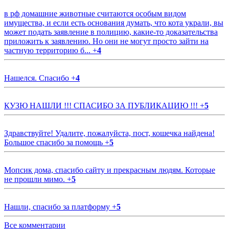
в рф домашние животные считаются особым видом
имущества, и если есть основания думать, что кота украли, вы
может подать заявление в полицию, какие-то доказательства
приложить к заявлению. Но они не могут просто зайти на
частную территорию б...
+
4
Нашелся. Спасибо
+
4
КУЗЮ НАШЛИ !!! СПАСИБО ЗА ПУБЛИКАЦИЮ !!!
+
5
Здравствуйте! Удалите, пожалуйста, пост, кошечка найдена!
Большое спасибо за помощь
+
5
Мопсик дома, спасибо сайту и прекрасным людям. Которые
не прошли мимо.
+
5
Нашли, спасибо за платформу
+
5
Все комментарии