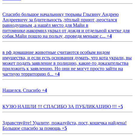
Спасибо большое начальнику тюрьмы Глызину Андрею
Андреевичу за бдительность ,тёплый приют ,неостался
равнодушным ,а нашёл место для Майи в
питомнике,накормил,укрыл от дождя и отдельной клетке для
собак.Майи пошло на пользу ,проведя меньше с...
+
4
в рф домашние животные считаются особым видом
имущества, и если есть основания думать, что кота украли, вы
может подать заявление в полицию, какие-то доказательства
приложить к заявлению. Но они не могут просто зайти на
частную территорию б...
+
4
Нашелся. Спасибо
+
4
КУЗЮ НАШЛИ !!! СПАСИБО ЗА ПУБЛИКАЦИЮ !!!
+
5
Здравствуйте! Удалите, пожалуйста, пост, кошечка найдена!
Большое спасибо за помощь
+
5