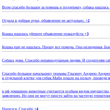
Всем спасибо большое за помощь и поддержку, собака нашлась
Отдала в добрые руки, объявление не актуально.
+
2
Кошка нашлась уберите объявление пожалуйста
+
3
Кошка еще не нашлась. Прошу все помочь. Она нелюдимая. Бои
Собака дома. Спасибо неравнодушным людям. И создателям са
Спасибо большое начальнику тюрьмы Глызину Андрею Андрееви
и отдельной клетке для собак.Майи пошло на пользу ,проведя м
в рф домашние животные считаются особым видом имущества, и 
заявлению. Но они не могут просто зайти на частную территор
Нашелся. Спасибо
+
4