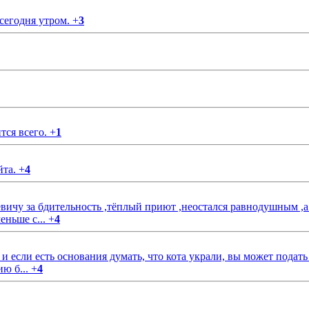
 сегодня утром.
+
3
тся всего.
+
1
йта.
+
4
чу за бдительность ,тёплый приют ,неостался равнодушным ,а
еньше с...
+
4
если есть основания думать, что кота украли, вы может подать
ию б...
+
4