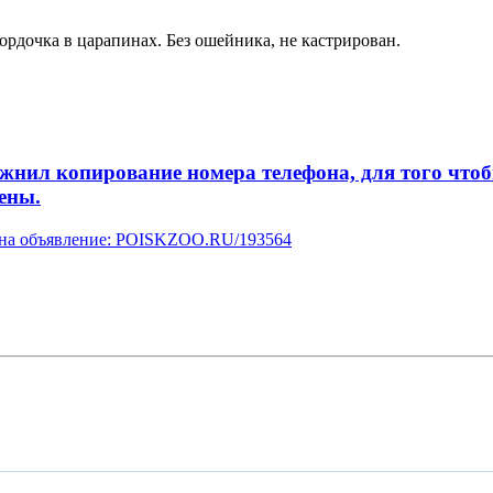
ордочка в царапинах. Без ошейника, не кастрирован.
л копирование номера телефона, для того чтобы 
ены.
у на объявление: POISKZOO.RU/193564