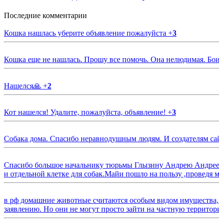
Последние комментарии
Кошка нашлась уберите объявление пожалуйста
+
3
Кошка еще не нашлась. Прошу все помочь. Она нелюдимая. Бои
Нашелся🙏
+
2
Кот нашелся! Удалите, пожалуйста, объявление!
+
3
Собака дома. Спасибо неравнодушным людям. И создателям са
Спасибо большое начальнику тюрьмы Глызину Андрею Андрееви
и отдельной клетке для собак.Майи пошло на пользу ,проведя м
в рф домашние животные считаются особым видом имущества, и 
заявлению. Но они не могут просто зайти на частную территор