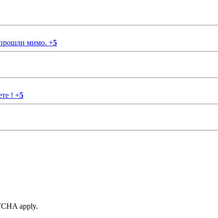
 прошли мимо.
+
5
ете !
+
5
TCHA apply.