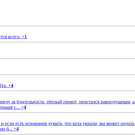
тся всего.
+
1
йта.
+
4
чу за бдительность ,тёплый приют ,неостался равнодушным ,а
еньше с...
+
4
если есть основания думать, что кота украли, вы может подать
ию б...
+
4