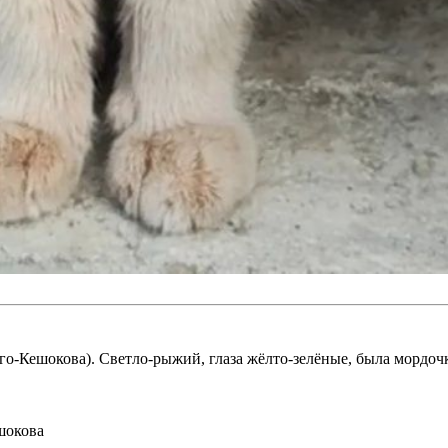
о-Кешокова). Светло-рыжий, глаза жёлто-зелёные, была мордочка
шокова