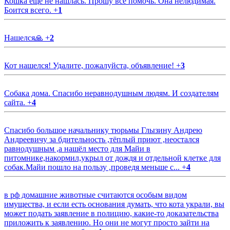
Кошка еще не нашлась. Прошу все помочь. Она нелюдимая.
Боится всего.
+
1
Нашелся🙏
+
2
Кот нашелся! Удалите, пожалуйста, объявление!
+
3
Собака дома. Спасибо неравнодушным людям. И создателям
сайта.
+
4
Спасибо большое начальнику тюрьмы Глызину Андрею
Андреевичу за бдительность ,тёплый приют ,неостался
равнодушным ,а нашёл место для Майи в
питомнике,накормил,укрыл от дождя и отдельной клетке для
собак.Майи пошло на пользу ,проведя меньше с...
+
4
в рф домашние животные считаются особым видом
имущества, и если есть основания думать, что кота украли, вы
может подать заявление в полицию, какие-то доказательства
приложить к заявлению. Но они не могут просто зайти на