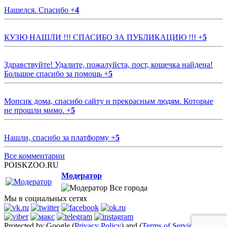
Нашелся. Спасибо
+
4
КУЗЮ НАШЛИ !!! СПАСИБО ЗА ПУБЛИКАЦИЮ !!!
+
5
Здравствуйте! Удалите, пожалуйста, пост, кошечка найдена!
Большое спасибо за помощь
+
5
Мопсик дома, спасибо сайту и прекрасным людям. Которые
не прошли мимо.
+
5
Нашли, спасибо за платформу
+
5
Все комментарии
POISKZOO.RU
Модератор
Все города
Мы в социальных сетях
Protected by Google (
Privacy Policy
) and (
Terms of Service
)