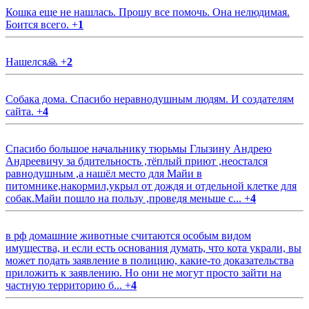
Кошка еще не нашлась. Прошу все помочь. Она нелюдимая.
Боится всего.
+
1
Нашелся🙏
+
2
Собака дома. Спасибо неравнодушным людям. И создателям
сайта.
+
4
Спасибо большое начальнику тюрьмы Глызину Андрею
Андреевичу за бдительность ,тёплый приют ,неостался
равнодушным ,а нашёл место для Майи в
питомнике,накормил,укрыл от дождя и отдельной клетке для
собак.Майи пошло на пользу ,проведя меньше с...
+
4
в рф домашние животные считаются особым видом
имущества, и если есть основания думать, что кота украли, вы
может подать заявление в полицию, какие-то доказательства
приложить к заявлению. Но они не могут просто зайти на
частную территорию б...
+
4