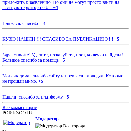
приложить к заявлению. Но они не могут просто зайти на
частную территорию б...
+
4
Нашелся. Спасибо
+
4
КУЗЮ НАШЛИ !!! СПАСИБО ЗА ПУБЛИКАЦИЮ !!!
+
5
Здравствуйте! Удалите, пожалуйста, пост, кошечка найдена!
Большое спасибо за помощь
+
5
Мопсик дома, спасибо сайту и прекрасным людям. Которые
не прошли мимо.
+
5
Нашли, спасибо за платформу
+
5
Все комментарии
POISKZOO.RU
Модератор
Все города