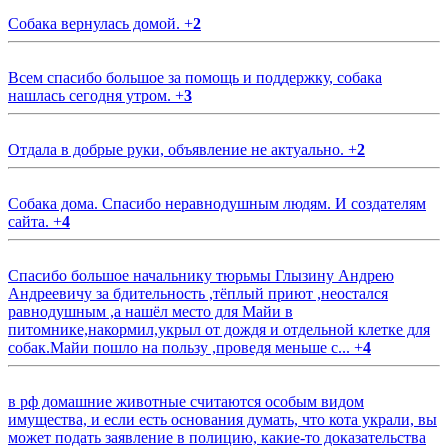
Собака вернулась домой.
+
2
Всем спасибо большое за помощь и поддержку, собака
нашлась сегодня утром.
+
3
Отдала в добрые руки, объявление не актуально.
+
2
Собака дома. Спасибо неравнодушным людям. И создателям
сайта.
+
4
Спасибо большое начальнику тюрьмы Глызину Андрею
Андреевичу за бдительность ,тёплый приют ,неостался
равнодушным ,а нашёл место для Майи в
питомнике,накормил,укрыл от дождя и отдельной клетке для
собак.Майи пошло на пользу ,проведя меньше с...
+
4
в рф домашние животные считаются особым видом
имущества, и если есть основания думать, что кота украли, вы
может подать заявление в полицию, какие-то доказательства