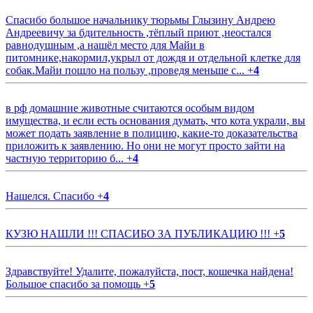
Спасибо большое начальнику тюрьмы Глызину Андрею
Андреевичу за бдительность ,тёплый приют ,неостался
равнодушным ,а нашёл место для Майи в
питомнике,накормил,укрыл от дождя и отдельной клетке для
собак.Майи пошло на пользу ,проведя меньше с...
+
4
в рф домашние животные считаются особым видом
имущества, и если есть основания думать, что кота украли, вы
может подать заявление в полицию, какие-то доказательства
приложить к заявлению. Но они не могут просто зайти на
частную территорию б...
+
4
Нашелся. Спасибо
+
4
КУЗЮ НАШЛИ !!! СПАСИБО ЗА ПУБЛИКАЦИЮ !!!
+
5
Здравствуйте! Удалите, пожалуйста, пост, кошечка найдена!
Большое спасибо за помощь
+
5