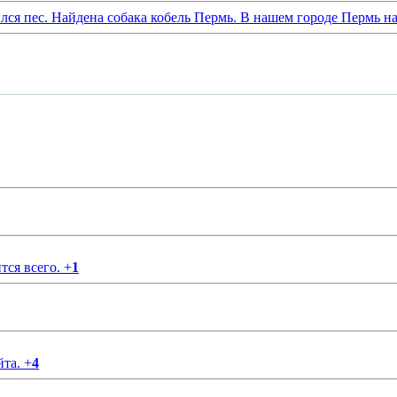
лся пес. Найдена собака кобель Пермь. В нашем городе Пермь на
тся всего.
+
1
йта.
+
4