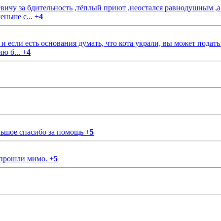
чу за бдительность ,тёплый приют ,неостался равнодушным ,а
еньше с...
+
4
если есть основания думать, что кота украли, вы может подать
ию б...
+
4
ольшое спасибо за помощь
+
5
 прошли мимо.
+
5