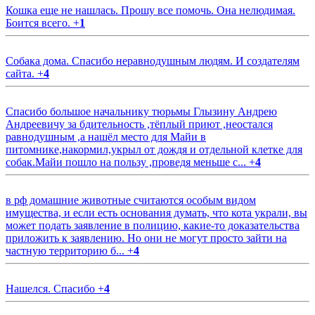
Кошка еще не нашлась. Прошу все помочь. Она нелюдимая.
Боится всего.
+
1
Собака дома. Спасибо неравнодушным людям. И создателям
сайта.
+
4
Спасибо большое начальнику тюрьмы Глызину Андрею
Андреевичу за бдительность ,тёплый приют ,неостался
равнодушным ,а нашёл место для Майи в
питомнике,накормил,укрыл от дождя и отдельной клетке для
собак.Майи пошло на пользу ,проведя меньше с...
+
4
в рф домашние животные считаются особым видом
имущества, и если есть основания думать, что кота украли, вы
может подать заявление в полицию, какие-то доказательства
приложить к заявлению. Но они не могут просто зайти на
частную территорию б...
+
4
Нашелся. Спасибо
+
4