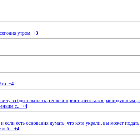
 сегодня утром.
+
3
йта.
+
4
чу за бдительность ,тёплый приют ,неостался равнодушным ,а
еньше с...
+
4
если есть основания думать, что кота украли, вы может подать
ию б...
+
4