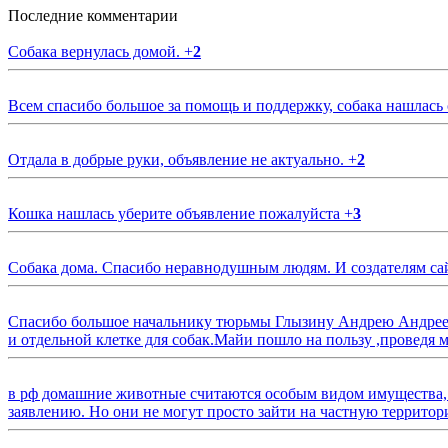
Последние комментарии
Собака вернулась домой.
+
2
Всем спасибо большое за помощь и поддержку, собака нашлась
Отдала в добрые руки, объявление не актуально.
+
2
Кошка нашлась уберите объявление пожалуйста
+
3
Собака дома. Спасибо неравнодушным людям. И создателям са
Спасибо большое начальнику тюрьмы Глызину Андрею Андрееви
и отдельной клетке для собак.Майи пошло на пользу ,проведя м
в рф домашние животные считаются особым видом имущества, и 
заявлению. Но они не могут просто зайти на частную территор