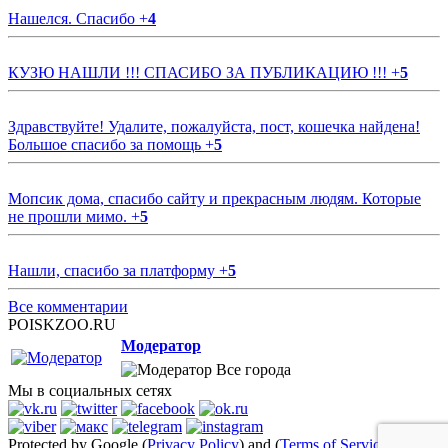
Нашелся. Спасибо
+
4
КУЗЮ НАШЛИ !!! СПАСИБО ЗА ПУБЛИКАЦИЮ !!!
+
5
Здравствуйте! Удалите, пожалуйста, пост, кошечка найдена!
Большое спасибо за помощь
+
5
Мопсик дома, спасибо сайту и прекрасным людям. Которые
не прошли мимо.
+
5
Нашли, спасибо за платформу
+
5
Все комментарии
POISKZOO.RU
Модератор
Все города
Мы в социальных сетях
Protected by Google (
Privacy Policy
) and (
Terms of Service
)