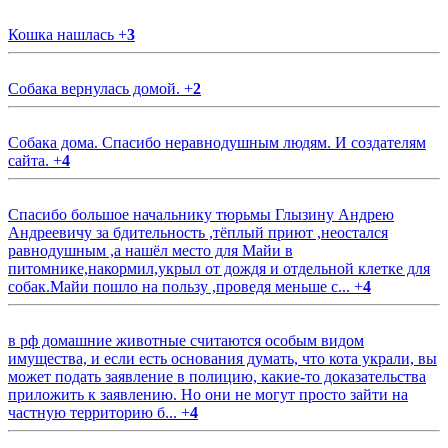
Кошка нашлась
+
3
Собака вернулась домой.
+
2
Собака дома. Спасибо неравнодушным людям. И создателям
сайта.
+
4
Спасибо большое начальнику тюрьмы Глызину Андрею
Андреевичу за бдительность ,тёплый приют ,неостался
равнодушным ,а нашёл место для Майи в
питомнике,накормил,укрыл от дождя и отдельной клетке для
собак.Майи пошло на пользу ,проведя меньше с...
+
4
в рф домашние животные считаются особым видом
имущества, и если есть основания думать, что кота украли, вы
может подать заявление в полицию, какие-то доказательства
приложить к заявлению. Но они не могут просто зайти на
частную территорию б...
+
4