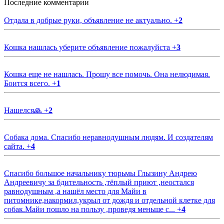
Последние комментарии
Отдала в добрые руки, объявление не актуально.
+
2
Кошка нашлась уберите объявление пожалуйста
+
3
Кошка еще не нашлась. Прошу все помочь. Она нелюдимая.
Боится всего.
+
1
Нашелся🙏
+
2
Собака дома. Спасибо неравнодушным людям. И создателям
сайта.
+
4
Спасибо большое начальнику тюрьмы Глызину Андрею
Андреевичу за бдительность ,тёплый приют ,неостался
равнодушным ,а нашёл место для Майи в
питомнике,накормил,укрыл от дождя и отдельной клетке для
собак.Майи пошло на пользу ,проведя меньше с...
+
4