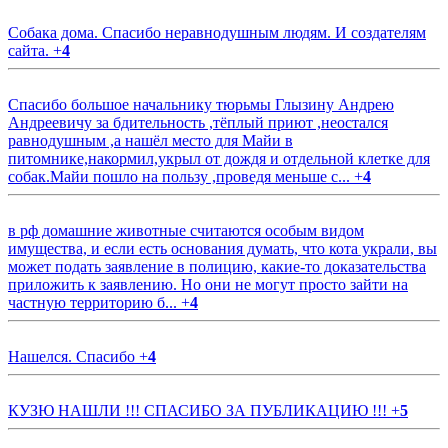
Собака дома. Спасибо неравнодушным людям. И создателям
сайта.
+
4
Спасибо большое начальнику тюрьмы Глызину Андрею
Андреевичу за бдительность ,тёплый приют ,неостался
равнодушным ,а нашёл место для Майи в
питомнике,накормил,укрыл от дождя и отдельной клетке для
собак.Майи пошло на пользу ,проведя меньше с...
+
4
в рф домашние животные считаются особым видом
имущества, и если есть основания думать, что кота украли, вы
может подать заявление в полицию, какие-то доказательства
приложить к заявлению. Но они не могут просто зайти на
частную территорию б...
+
4
Нашелся. Спасибо
+
4
КУЗЮ НАШЛИ !!! СПАСИБО ЗА ПУБЛИКАЦИЮ !!!
+
5