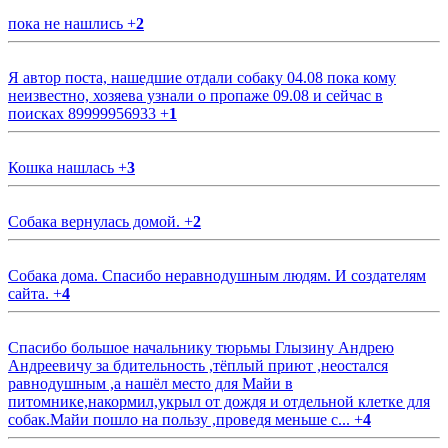
пока не нашлись
+
2
Я автор поста, нашедшие отдали собаку 04.08 пока кому
неизвестно, хозяева узнали о пропаже 09.08 и сейчас в
поисках 89999956933
+
1
Кошка нашлась
+
3
Собака вернулась домой.
+
2
Собака дома. Спасибо неравнодушным людям. И создателям
сайта.
+
4
Спасибо большое начальнику тюрьмы Глызину Андрею
Андреевичу за бдительность ,тёплый приют ,неостался
равнодушным ,а нашёл место для Майи в
питомнике,накормил,укрыл от дождя и отдельной клетке для
собак.Майи пошло на пользу ,проведя меньше с...
+
4