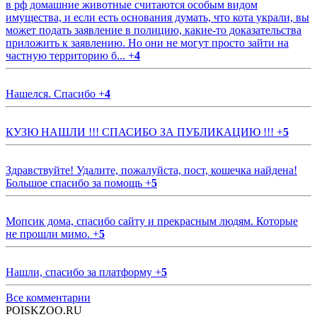
в рф домашние животные считаются особым видом
имущества, и если есть основания думать, что кота украли, вы
может подать заявление в полицию, какие-то доказательства
приложить к заявлению. Но они не могут просто зайти на
частную территорию б...
+
4
Нашелся. Спасибо
+
4
КУЗЮ НАШЛИ !!! СПАСИБО ЗА ПУБЛИКАЦИЮ !!!
+
5
Здравствуйте! Удалите, пожалуйста, пост, кошечка найдена!
Большое спасибо за помощь
+
5
Мопсик дома, спасибо сайту и прекрасным людям. Которые
не прошли мимо.
+
5
Нашли, спасибо за платформу
+
5
Все комментарии
POISKZOO.RU