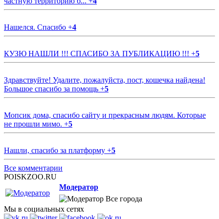
частную территорию б...
+
4
Нашелся. Спасибо
+
4
КУЗЮ НАШЛИ !!! СПАСИБО ЗА ПУБЛИКАЦИЮ !!!
+
5
Здравствуйте! Удалите, пожалуйста, пост, кошечка найдена!
Большое спасибо за помощь
+
5
Мопсик дома, спасибо сайту и прекрасным людям. Которые
не прошли мимо.
+
5
Нашли, спасибо за платформу
+
5
Все комментарии
POISKZOO.RU
Модератор
Все города
Мы в социальных сетях