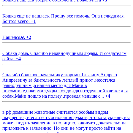
Кошка еще не нашлась. Прошу все помочь. Она нелюдимая.
Боится всего.
+
1
Нашелся🙏
+
2
Собака дома. Спасибо неравнодушным людям. И создателям
сайта.
+
4
Спасибо большое начальнику тюрьмы Глызину Андрею
Андреевичу за бдительность ,тёплый приют ,неостался
равнодушным ,а нашёл место для Майи в
питомнике,накормил,укрыл от дождя и отдельной клетке для
собак.Майи пошло на пользу ,проведя меньше с...
+
4
в рф домашние животные считаются особым видом
имущества, и если есть основания думать, что кота украли, вы
может подать заявление в полицию, какие-то доказательства
приложить к заявлению. Но они не могут просто зайти на