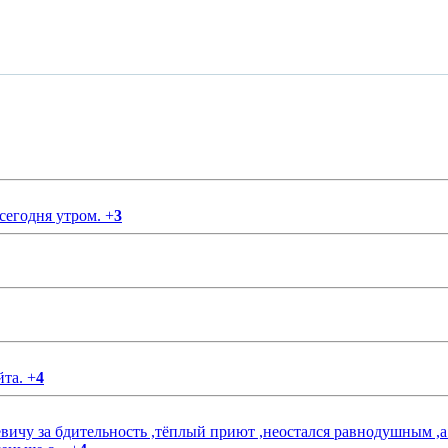
 сегодня утром.
+
3
йта.
+
4
чу за бдительность ,тёплый приют ,неостался равнодушным ,а