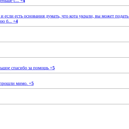
еньше с...
+
4
если есть основания думать, что кота украли, вы может подать
ию б...
+
4
ольшое спасибо за помощь
+
5
 прошли мимо.
+
5