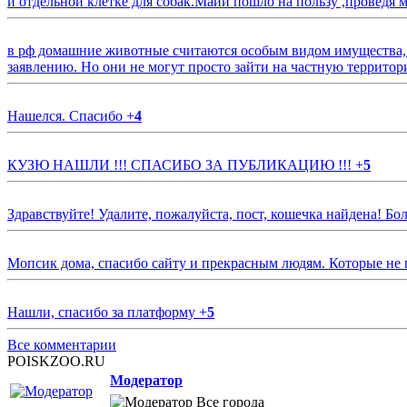
и отдельной клетке для собак.Майи пошло на пользу ,проведя м
в рф домашние животные считаются особым видом имущества, и 
заявлению. Но они не могут просто зайти на частную территор
Нашелся. Спасибо
+
4
КУЗЮ НАШЛИ !!! СПАСИБО ЗА ПУБЛИКАЦИЮ !!!
+
5
Здравствуйте! Удалите, пожалуйста, пост, кошечка найдена! Б
Мопсик дома, спасибо сайту и прекрасным людям. Которые не
Нашли, спасибо за платформу
+
5
Все комментарии
POISKZOO.RU
Модератор
Все города