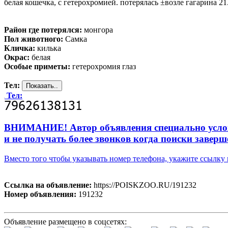
белая кошечка, с гетерохромией. потерялась ±возле гагарина 21.
Район где потерялся:
монгора
Пол животного:
Самка
Кличка:
килька
Окрас:
белая
Особые приметы:
гетерохромия глаз
Тел:
Тел:
ВНИМАНИЕ! Автор объявления специально усложни
и не получать более звонков когда поиски заверш
Вместо того чтобы указывать номер телефона, укажите ссылк
Ссылка на объявление:
https://POISKZOO.RU/191232
Номер объявления:
191232
Объявление размещено в соцсетях: