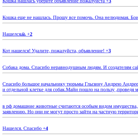
Кошка нашлась уберите объявление пожалуйста
+
3
Кошка еще не нашлась. Прошу все помочь. Она нелюдимая. Бои
Нашелся🙏
+
2
Кот нашелся! Удалите, пожалуйста, объявление!
+
3
Собака дома. Спасибо неравнодушным людям. И создателям са
Спасибо большое начальнику тюрьмы Глызину Андрею Андрееви
и отдельной клетке для собак.Майи пошло на пользу ,проведя м
в рф домашние животные считаются особым видом имущества, и 
заявлению. Но они не могут просто зайти на частную территор
Нашелся. Спасибо
+
4