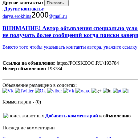
Другие контакты:
Другие контакты:
darya.erokhina
@mail.ru
ВНИМАНИЕ! Автор объявления специально усложни
не получать более сообщений когда поиски завер
Вместо того чтобы указывать контакты автора, укажите ссыл
Ссылка на объявление:
https://POISKZOO.RU/193784
Номер объявления:
193784
Объявление размещено в соцсетях:
Комментарии - (0)
Добавить комментарий
к объявлению
Последние комментарии