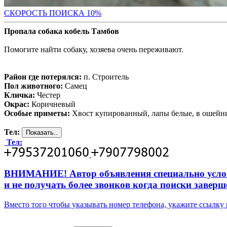
С
КОРОСТЬ ПОИСКА 10%
Пропала собака кобель Тамбов
Помогите найти собаку, хозяева очень переживают.
Район где потерялся:
п. Строитель
Пол животного:
Самец
Кличка:
Честер
Окрас:
Коричневый
Особые приметы:
Хвост купированный, лапы белые, в ошейн
Тел:
Тел:
ВНИМАНИЕ! Автор объявления специально усложни
и не получать более звонков когда поиски заверш
Вместо того чтобы указывать номер телефона, укажите ссылк