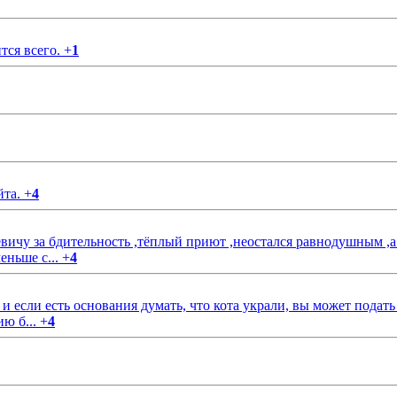
тся всего.
+
1
йта.
+
4
чу за бдительность ,тёплый приют ,неостался равнодушным ,а
еньше с...
+
4
если есть основания думать, что кота украли, вы может подать
ию б...
+
4