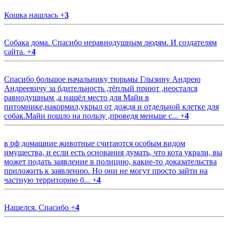
Кошка нашлась
+
3
Собака дома. Спасибо неравнодушным людям. И создателям
сайта.
+
4
Спасибо большое начальнику тюрьмы Глызину Андрею
Андреевичу за бдительность ,тёплый приют ,неостался
равнодушным ,а нашёл место для Майи в
питомнике,накормил,укрыл от дождя и отдельной клетке для
собак.Майи пошло на пользу ,проведя меньше с...
+
4
в рф домашние животные считаются особым видом
имущества, и если есть основания думать, что кота украли, вы
может подать заявление в полицию, какие-то доказательства
приложить к заявлению. Но они не могут просто зайти на
частную территорию б...
+
4
Нашелся. Спасибо
+
4