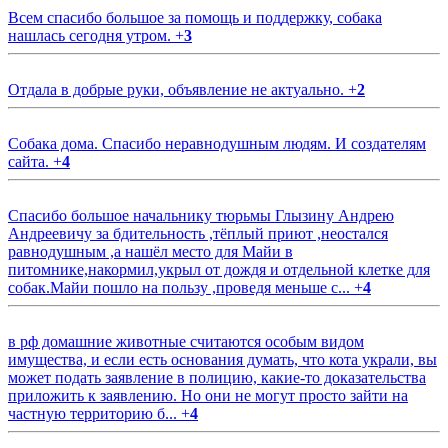
Всем спасибо большое за помощь и поддержку, собака
нашлась сегодня утром.
+
3
Отдала в добрые руки, объявление не актуально.
+
2
Собака дома. Спасибо неравнодушным людям. И создателям
сайта.
+
4
Спасибо большое начальнику тюрьмы Глызину Андрею
Андреевичу за бдительность ,тёплый приют ,неостался
равнодушным ,а нашёл место для Майи в
питомнике,накормил,укрыл от дождя и отдельной клетке для
собак.Майи пошло на пользу ,проведя меньше с...
+
4
в рф домашние животные считаются особым видом
имущества, и если есть основания думать, что кота украли, вы
может подать заявление в полицию, какие-то доказательства
приложить к заявлению. Но они не могут просто зайти на
частную территорию б...
+
4