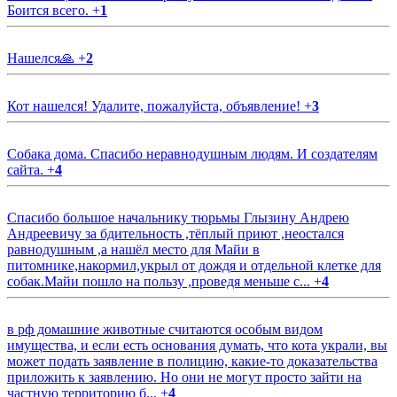
Боится всего.
+
1
Нашелся🙏
+
2
Кот нашелся! Удалите, пожалуйста, объявление!
+
3
Собака дома. Спасибо неравнодушным людям. И создателям
сайта.
+
4
Спасибо большое начальнику тюрьмы Глызину Андрею
Андреевичу за бдительность ,тёплый приют ,неостался
равнодушным ,а нашёл место для Майи в
питомнике,накормил,укрыл от дождя и отдельной клетке для
собак.Майи пошло на пользу ,проведя меньше с...
+
4
в рф домашние животные считаются особым видом
имущества, и если есть основания думать, что кота украли, вы
может подать заявление в полицию, какие-то доказательства
приложить к заявлению. Но они не могут просто зайти на
частную территорию б...
+
4