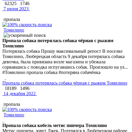
62325
1746
7 июня 2023
пропала
Томилино
Пропала собака потерялась собака чёрная с рыжим
Томилино
Потерялась собака Прошу максимальный репост В поселке
Томилино, Люберецкая область 9 декабря потерялась собака
девочка, была привязана возле магазина и убежала
сорвавшись с поводка испугавшись собак. Произошло на ул...
#Томилино пропала собака #потеряна собачёнка
Пропала собака потерялась собака чёрная с рыжим Томилино
18189
1496
14 декабря 2022
пропала
Томилино
Пропала собака кобель метис пинчера Томилино
Метис пинчера, зовут Джек. Потерялся в Люберецком районе