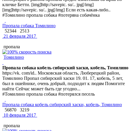
кличке Бетти. [img]http://savepic. su/.. jpg[/img]
[img]http://savepic. su/.. jpg[/img] Если есть какая-либо..
#Томилино пропала собака #потеряна собачёнка
Пропала собака Томилино
52344
2513
21 февраля 2017
пропала
Томилино
Пропала собака кобель сибирский хаски, кобель, Томилино
https://vk. com/id.. Московская область, Люберецкий район,
Томилино Пропал сибирский хаски 19. 01. 17, кобель, 5 лет,
был в ошейнике, очень добрый, подходит к людям Помогите
найти Сейчас может быть где угодно...
#Томилино пропала собака #потерялся песель
Пропала собака кобель сибирский хаски, кобель, Томилино
56870
3219
10 февраля 2017
пропала