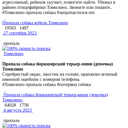
агрессивный, ребенок скучает, помогите найти. Убежал в
районе птицефабрики Томилино. Звоните или пишите..
#Томилино пропала собака #запропастился пес
Пропала собака кобель Томилино
19563
1497
27 сентября 2023
пропала
Томилино
Пропала собака йоркширский терьер-мини (девочка)
Томилино
Серебристый окрас, хвостик на голове, оранжево-зеленый
именной ошейник с номером телефона.
#Томилино пропала собака #потеряна собака
Пропала собака йоркширский терьер-мини (девочка)
Томилино
64028
1758
4 августа 2023
пропала