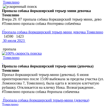
Томилино
Пропала собака йоркширский терьер мини девочка
Томилино
Вчера 29. 07 пропала собака йоркширский терьер мини, дево
#Томилино пропала собака #потеряна собачёнка
Пропала собака йоркширский терьер мини девочка Томилино
14590
1423
30 июля 2023
пропала
Томилино
Пропала собака йоркширский терьер-мини (девочка)
Томилино
Пропал йоркширский терьер-мини (девочка). 6 июня
ориентировочно после 15:00 выбежала за пределы участка (ул.
Ломоносова 7, Томилино), была одета в зеленую клетчатую
рубашку. Откликается на кличку Ника. Вознаграждение..
#Томилино пропала собака #пропала собаченка
Пропала собака йоркширский терьер-мини (девочка)
Томилино