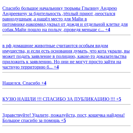
Спасибо большое начальнику тюрьмы Глызину Андрею
Андреевичу за бдительность ,тёплый приют ,неостался
равнодушным ,а нашёл место для Майи в
питомнике,накормил,укрыл от дождя и отдельной клетке для
собак.Майи пошло на пользу ,проведя меньше с...
+
4
в рф домашние животные считаются особым видом
имущества, и если есть основания думать, что кота украли, вы
может подать заявление в полицию, какие-то доказательства
приложить к заявлению. Но они не могут просто зайти на
частную территорию б...
+
4
Нашелся. Спасибо
+
4
КУЗЮ НАШЛИ !!! СПАСИБО ЗА ПУБЛИКАЦИЮ !!!
+
5
Здравствуйте! Удалите, пожалуйста, пост, кошечка найдена!
Большое спасибо за помощь
+
5