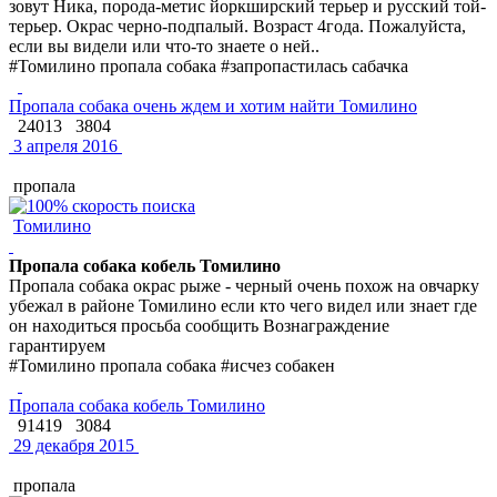
зовут Ника, порода-метис йоркширский терьер и русский той-
терьер. Окрас черно-подпалый. Возраст 4года. Пожалуйста,
если вы видели или что-то знаете о ней..
#Томилино пропала собака #запропастилась сабачка
Пропала собака очень ждем и хотим найти Томилино
24013
3804
3 апреля 2016
пропала
Томилино
Пропала собака кобель Томилино
Пропала собака окрас рыже - черный очень похож на овчарку
убежал в районе Томилино если кто чего видел или знает где
он находиться просьба сообщить Вознаграждение
гарантируем
#Томилино пропала собака #исчез собакен
Пропала собака кобель Томилино
91419
3084
29 декабря 2015
пропала