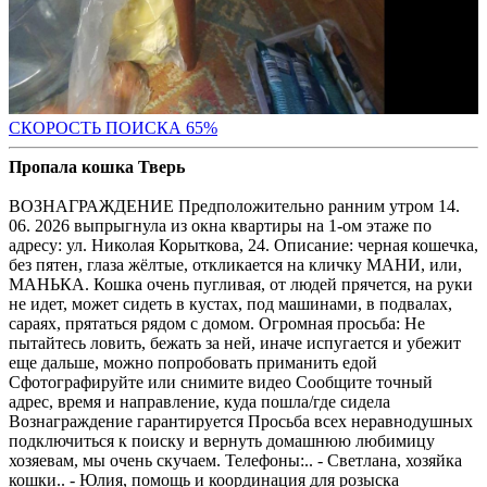
СКОРОСТЬ ПОИС
КА 65%
Пропала кошка Тверь
ВОЗНАГРАЖДЕНИЕ Предположительно ранним утром 14.
06. 2026 выпрыгнула из окна квартиры на 1-ом этаже по
адресу: ул. Николая Корыткова, 24. Описание: черная кошечка,
без пятен, глаза жёлтые, откликается на кличку МАНИ, или,
МАНЬКА. Кошка очень пугливая, от людей прячется, на руки
не идет, может сидеть в кустах, под машинами, в подвалах,
сараях, прятаться рядом с домом. Огромная просьба: Не
пытайтесь ловить, бежать за ней, иначе испугается и убежит
еще дальше, можно попробовать приманить едой
Сфотографируйте или снимите видео Сообщите точный
адрес, время и направление, куда пошла/где сидела
Вознаграждение гарантируется Просьба всех неравнодушных
подключиться к поиску и вернуть домашнюю любимицу
хозяевам, мы очень скучаем. Телефоны:.. - Светлана, хозяйка
кошки.. - Юлия, помощь и координация для розыска