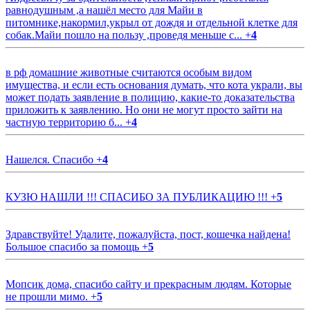
равнодушным ,а нашёл место для Майи в
питомнике,накормил,укрыл от дождя и отдельной клетке для
собак.Майи пошло на пользу ,проведя меньше с...
+
4
в рф домашние животные считаются особым видом
имущества, и если есть основания думать, что кота украли, вы
может подать заявление в полицию, какие-то доказательства
приложить к заявлению. Но они не могут просто зайти на
частную территорию б...
+
4
Нашелся. Спасибо
+
4
КУЗЮ НАШЛИ !!! СПАСИБО ЗА ПУБЛИКАЦИЮ !!!
+
5
Здравствуйте! Удалите, пожалуйста, пост, кошечка найдена!
Большое спасибо за помощь
+
5
Мопсик дома, спасибо сайту и прекрасным людям. Которые
не прошли мимо.
+
5