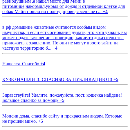
равнодушным ,а нашёл место для Майи в
питомнике,накормил,укрыл от дождя и отдельной клетке для
собак.Майи пошло на пользу ,проведя меньше с...
+
4
в рф домашние животные считаются особым видом
имущества, и если есть основания думать, что кота украли, вы
может подать заявление в полицию, какие-то доказательства
приложить к заявлению. Но они не могут просто зайти на
частную территорию б...
+
4
Нашелся. Спасибо
+
4
КУЗЮ НАШЛИ !!! СПАСИБО ЗА ПУБЛИКАЦИЮ !!!
+
5
Здравствуйте! Удалите, пожалуйста, пост, кошечка найдена!
Большое спасибо за помощь
+
5
Мопсик дома, спасибо сайту и прекрасным людям. Которые
не прошли мимо.
+
5