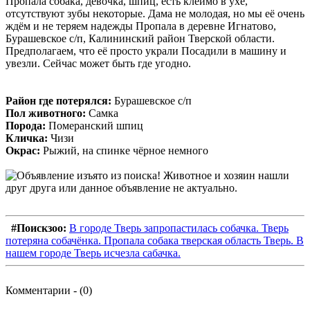
Пропала собака, девочка, шпиц, есть клеймо в ухе,
отсутствуют зубы некоторые. Дама не молодая, но мы её очень
ждём и не теряем надежды Пропала в деревне Игнатово,
Бурашевское с/п, Калининский район Тверской области.
Предполагаем, что её просто украли Посадили в машину и
увезли. Сейчас может быть где угодно.
Район где потерялся:
Бурашевское с/п
Пол животного:
Самка
Порода:
Померанский шпиц
Кличка:
Чизи
Окрас:
Рыжий, на спинке чёрное немного
#Поискзоо:
В городе Тверь запропастилась собачка. Тверь
потеряна собачёнка. Пропала собака тверская область Тверь. В
нашем городе Тверь исчезла сабачка.
Комментарии - (0)