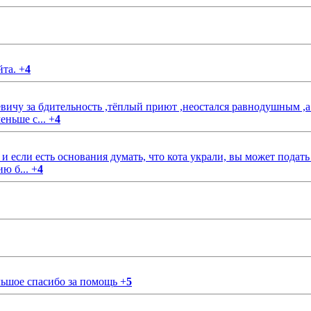
йта.
+
4
чу за бдительность ,тёплый приют ,неостался равнодушным ,а
еньше с...
+
4
если есть основания думать, что кота украли, вы может подать
ию б...
+
4
ольшое спасибо за помощь
+
5