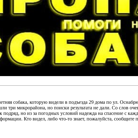
илетняя собака, которую видели в подъезда 29 дома по ул. Оснаб
шли три микрорайона, но поиски результата не дали. Со слов оч
ок подряд, но из за погодных условий надежда на спасение с ка
мации. Кто видел, либо что-то знает, пожалуйста, сообщите по