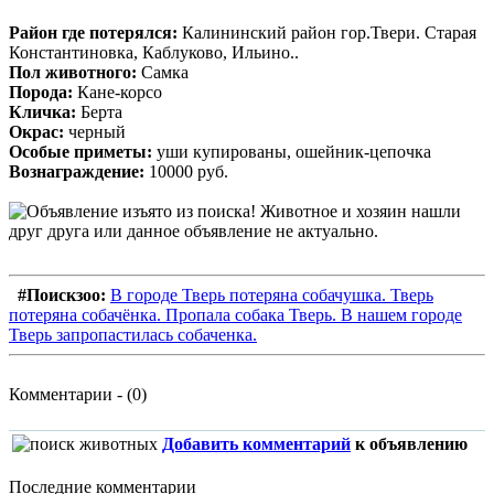
Район где потерялся:
Калининский район гор.Твери. Старая
Константиновка, Каблуково, Ильино..
Пол животного:
Самка
Порода:
Кане-корсо
Кличка:
Берта
Окрас:
черный
Особые приметы:
уши купированы, ошейник-цепочка
Вознаграждение:
10000 руб.
#Поискзоо:
В городе Тверь потеряна собачушка. Тверь
потеряна собачёнка. Пропала собака Тверь. В нашем городе
Тверь запропастилась собаченка.
Комментарии - (0)
Добавить комментарий
к объявлению
Последние комментарии