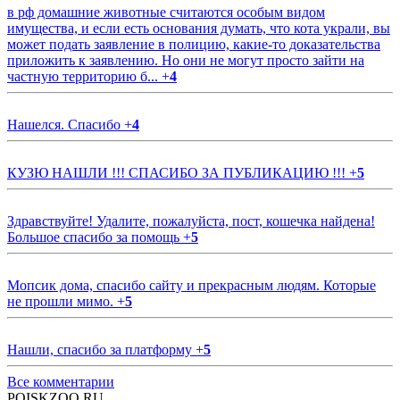
в рф домашние животные считаются особым видом
имущества, и если есть основания думать, что кота украли, вы
может подать заявление в полицию, какие-то доказательства
приложить к заявлению. Но они не могут просто зайти на
частную территорию б...
+
4
Нашелся. Спасибо
+
4
КУЗЮ НАШЛИ !!! СПАСИБО ЗА ПУБЛИКАЦИЮ !!!
+
5
Здравствуйте! Удалите, пожалуйста, пост, кошечка найдена!
Большое спасибо за помощь
+
5
Мопсик дома, спасибо сайту и прекрасным людям. Которые
не прошли мимо.
+
5
Нашли, спасибо за платформу
+
5
Все комментарии
POISKZOO.RU