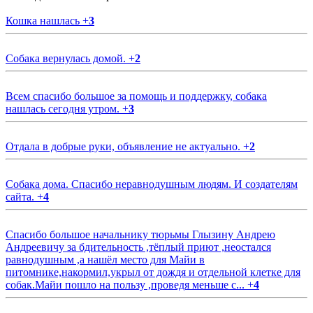
Кошка нашлась
+
3
Собака вернулась домой.
+
2
Всем спасибо большое за помощь и поддержку, собака
нашлась сегодня утром.
+
3
Отдала в добрые руки, объявление не актуально.
+
2
Собака дома. Спасибо неравнодушным людям. И создателям
сайта.
+
4
Спасибо большое начальнику тюрьмы Глызину Андрею
Андреевичу за бдительность ,тёплый приют ,неостался
равнодушным ,а нашёл место для Майи в
питомнике,накормил,укрыл от дождя и отдельной клетке для
собак.Майи пошло на пользу ,проведя меньше с...
+
4