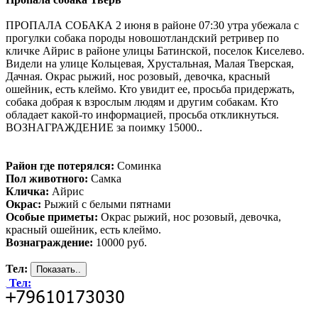
ПРОПАЛА СОБАКА 2 июня в районе 07:30 утра убежала с
прогулки собака породы новошотландский ретривер по
кличке Айрис в районе улицы Батинской, поселок Киселево.
Видели на улице Кольцевая, Хрустальная, Малая Тверская,
Дачная. Окрас рыжий, нос розовый, девочка, красный
ошейник, есть клеймо. Кто увидит ее, просьба придержать,
собака добрая к взрослым людям и другим собакам. Кто
обладает какой-то информацией, просьба откликнуться.
ВОЗНАГРАЖДЕНИЕ за поимку 15000..
Район где потерялся:
Соминка
Пол животного:
Самка
Кличка:
Айрис
Окрас:
Рыжий с белыми пятнами
Особые приметы:
Окрас рыжий, нос розовый, девочка,
красный ошейник, есть клеймо.
Вознаграждение:
10000 руб.
Тел:
Тел: