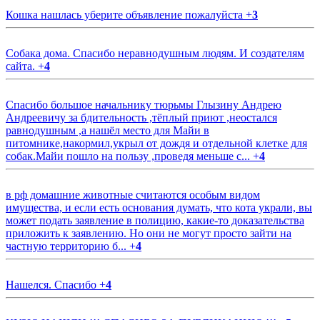
Кошка нашлась уберите объявление пожалуйста
+
3
Собака дома. Спасибо неравнодушным людям. И создателям
сайта.
+
4
Спасибо большое начальнику тюрьмы Глызину Андрею
Андреевичу за бдительность ,тёплый приют ,неостался
равнодушным ,а нашёл место для Майи в
питомнике,накормил,укрыл от дождя и отдельной клетке для
собак.Майи пошло на пользу ,проведя меньше с...
+
4
в рф домашние животные считаются особым видом
имущества, и если есть основания думать, что кота украли, вы
может подать заявление в полицию, какие-то доказательства
приложить к заявлению. Но они не могут просто зайти на
частную территорию б...
+
4
Нашелся. Спасибо
+
4