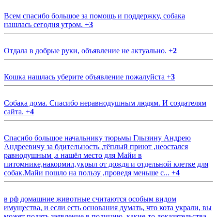
Всем спасибо большое за помощь и поддержку, собака
нашлась сегодня утром.
+
3
Отдала в добрые руки, объявление не актуально.
+
2
Кошка нашлась уберите объявление пожалуйста
+
3
Собака дома. Спасибо неравнодушным людям. И создателям
сайта.
+
4
Спасибо большое начальнику тюрьмы Глызину Андрею
Андреевичу за бдительность ,тёплый приют ,неостался
равнодушным ,а нашёл место для Майи в
питомнике,накормил,укрыл от дождя и отдельной клетке для
собак.Майи пошло на пользу ,проведя меньше с...
+
4
в рф домашние животные считаются особым видом
имущества, и если есть основания думать, что кота украли, вы
может подать заявление в полицию, какие-то доказательства