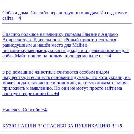
Собака дома. Спасибо неравнодушным людям. И создателям
сайта.
+
4
Спасибо большое начальнику тюрьмы Глызину Андрею
Андреевичу за бдительность ,тёплый приют ,неостался
равнодушным ,а нашёл место для Майи в
питомнике,накормил,укрыл от дождя и отдельной клетке для
собак.Майи пошло на пользу ,проведя меньше с...
+
4
в рф домашние животные считаются особым видом
имущества, и если есть основания думать, что кота украли, вы
может подать заявление в полицию, какие-то доказательства
приложить к заявлению. Но они не могут просто зайти на
частную территорию б...
+
4
Нашелся. Спасибо
+
4
КУЗЮ НАШЛИ !!! СПАСИБО ЗА ПУБЛИКАЦИЮ !!!
+
5