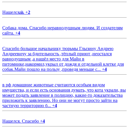
Нашелся🙏
+
2
Собака дома. Спасибо неравнодушным людям. И создателям
сайта.
+
4
Спасибо большое начальнику тюрьмы Глызину Андрею
Андреевичу за бдительность ,тёплый приют ,неостался
равнодушным ,а нашёл место для Майи в
питомнике,накормил,укрыл от дождя и отдельной клетке для
собак.Майи пошло на пользу ,проведя меньше с...
+
4
в рф домашние животные считаются особым видом
имущества, и если есть основания думать, что кота украли, вы
может подать заявление в полицию, какие-то доказательства
приложить к заявлению. Но они не могут просто зайти на
частную территорию б...
+
4
Нашелся. Спасибо
+
4