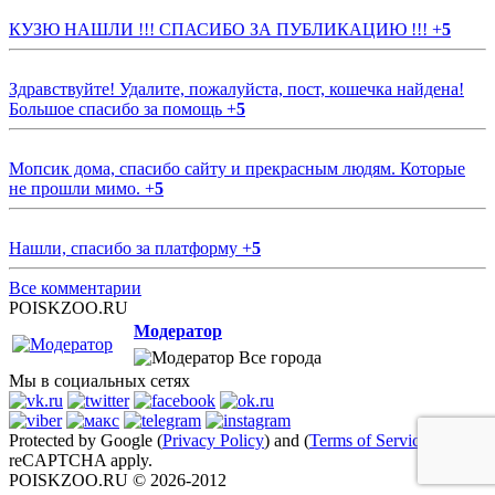
КУЗЮ НАШЛИ !!! СПАСИБО ЗА ПУБЛИКАЦИЮ !!!
+
5
Здравствуйте! Удалите, пожалуйста, пост, кошечка найдена!
Большое спасибо за помощь
+
5
Мопсик дома, спасибо сайту и прекрасным людям. Которые
не прошли мимо.
+
5
Нашли, спасибо за платформу
+
5
Все комментарии
POISKZOO.RU
Модератор
Все города
Мы в социальных сетях
Protected by Google (
Privacy Policy
) and (
Terms of Service
)
reCAPTCHA apply.
POISKZOO.RU © 2026-2012