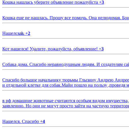
Кошка нашлась уберите объявление пожалуйста
+
3
Кошка еще не нашлась. Прошу все помочь. Она нелюдимая. Бои
Нашелся🙏
+
2
Кот нашелся! Удалите, пожалуйста, объявление!
+
3
Собака дома. Спасибо неравнодушным людям. И создателям са
Спасибо большое начальнику тюрьмы Глызину Андрею Андрееви
и отдельной клетке для собак.Майи пошло на пользу ,проведя м
в рф домашние животные считаются особым видом имущества, и 
заявлению. Но они не могут просто зайти на частную территор
Нашелся. Спасибо
+
4