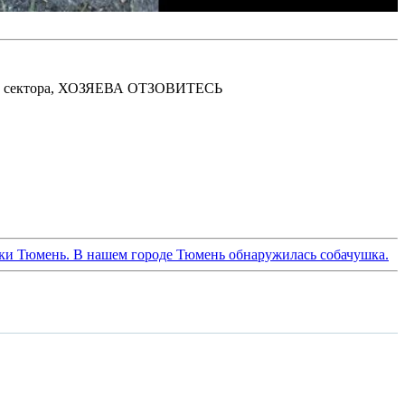
тного сектора, ХОЗЯЕВА ОТЗОВИТЕСЬ
аски Тюмень. В нашем городе Тюмень обнаружилась собачушка.