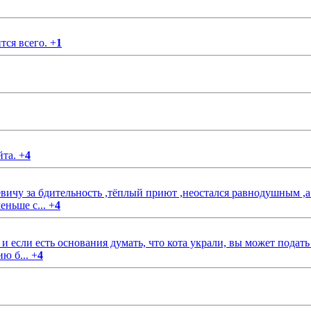
тся всего.
+
1
йта.
+
4
чу за бдительность ,тёплый приют ,неостался равнодушным ,а
еньше с...
+
4
если есть основания думать, что кота украли, вы может подать
ию б...
+
4