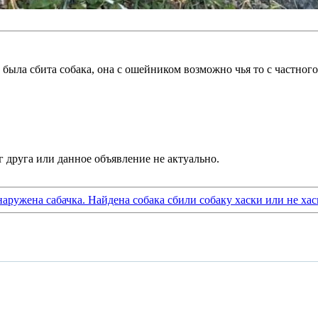
36 была сбита собака, она с ошейником возможно чья то с час
аружена сабачка. Найдена собака сбили собаку хаски или не х