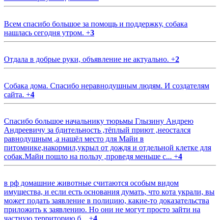
Всем спасибо большое за помощь и поддержку, собака
нашлась сегодня утром.
+
3
Отдала в добрые руки, объявление не актуально.
+
2
Собака дома. Спасибо неравнодушным людям. И создателям
сайта.
+
4
Спасибо большое начальнику тюрьмы Глызину Андрею
Андреевичу за бдительность ,тёплый приют ,неостался
равнодушным ,а нашёл место для Майи в
питомнике,накормил,укрыл от дождя и отдельной клетке для
собак.Майи пошло на пользу ,проведя меньше с...
+
4
в рф домашние животные считаются особым видом
имущества, и если есть основания думать, что кота украли, вы
может подать заявление в полицию, какие-то доказательства
приложить к заявлению. Но они не могут просто зайти на
частную территорию б...
+
4