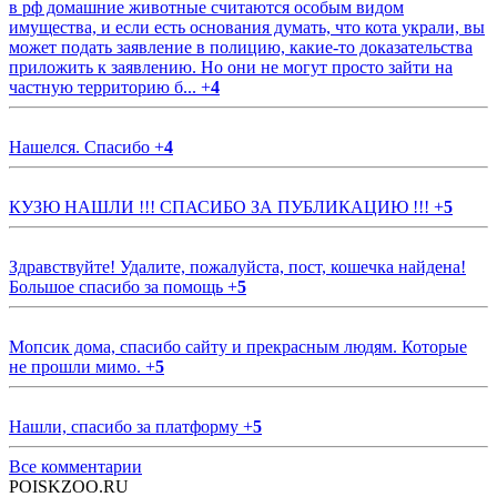
в рф домашние животные считаются особым видом
имущества, и если есть основания думать, что кота украли, вы
может подать заявление в полицию, какие-то доказательства
приложить к заявлению. Но они не могут просто зайти на
частную территорию б...
+
4
Нашелся. Спасибо
+
4
КУЗЮ НАШЛИ !!! СПАСИБО ЗА ПУБЛИКАЦИЮ !!!
+
5
Здравствуйте! Удалите, пожалуйста, пост, кошечка найдена!
Большое спасибо за помощь
+
5
Мопсик дома, спасибо сайту и прекрасным людям. Которые
не прошли мимо.
+
5
Нашли, спасибо за платформу
+
5
Все комментарии
POISKZOO.RU