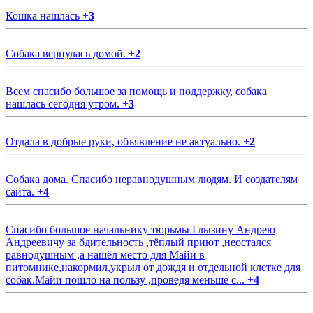
Кошка нашлась
+
3
Собака вернулась домой.
+
2
Всем спасибо большое за помощь и поддержку, собака
нашлась сегодня утром.
+
3
Отдала в добрые руки, объявление не актуально.
+
2
Собака дома. Спасибо неравнодушным людям. И создателям
сайта.
+
4
Спасибо большое начальнику тюрьмы Глызину Андрею
Андреевичу за бдительность ,тёплый приют ,неостался
равнодушным ,а нашёл место для Майи в
питомнике,накормил,укрыл от дождя и отдельной клетке для
собак.Майи пошло на пользу ,проведя меньше с...
+
4