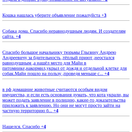
Кошка нашлась уберите объявление пожалуйста
+
3
Собака дома. Спасибо неравнодушным людям. И создателям
сайта.
+
4
Спасибо большое начальнику тюрьмы Глызину Андрею
Андреевичу за бдительность ,тёплый приют ,неостался
равнодушным ,а нашёл место для Майи в
питомнике,накормил,укрыл от дождя и отдельной клетке для
собак.Майи пошло на пользу ,проведя меньше с...
+
4
в рф домашние животные считаются особым видом
имущества, и если есть основания думать, что кота украли, вы
может подать заявление в полицию, какие-то доказательства
приложить к заявлению. Но они не могут просто зайти на
частную территорию б...
+
4
Нашелся. Спасибо
+
4