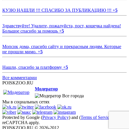
КУЗЮ НАШЛИ !!! СПАСИБО ЗА ПУБЛИКАЦИЮ !!!
+
5
Здравствуйте! Удалите, пожалуйста, пост, кошечка найдена!
Большое спасибо за помощь
+
5
Мопсик дома, спасибо сайту и прекрасным людям. Которые
не прошли мимо.
+
5
Нашли, спасибо за платформу
+
5
Все комментарии
POISKZOO.RU
Модератор
Все города
Мы в социальных сетях
Protected by Google (
Privacy Policy
) and (
Terms of Service
)
reCAPTCHA apply.
POISKZOO.RU © 2026-2012