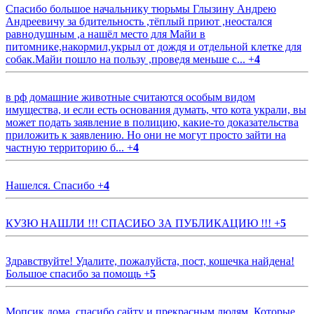
Спасибо большое начальнику тюрьмы Глызину Андрею
Андреевичу за бдительность ,тёплый приют ,неостался
равнодушным ,а нашёл место для Майи в
питомнике,накормил,укрыл от дождя и отдельной клетке для
собак.Майи пошло на пользу ,проведя меньше с...
+
4
в рф домашние животные считаются особым видом
имущества, и если есть основания думать, что кота украли, вы
может подать заявление в полицию, какие-то доказательства
приложить к заявлению. Но они не могут просто зайти на
частную территорию б...
+
4
Нашелся. Спасибо
+
4
КУЗЮ НАШЛИ !!! СПАСИБО ЗА ПУБЛИКАЦИЮ !!!
+
5
Здравствуйте! Удалите, пожалуйста, пост, кошечка найдена!
Большое спасибо за помощь
+
5
Мопсик дома, спасибо сайту и прекрасным людям. Которые