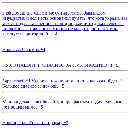
в рф домашние животные считаются особым видом
имущества, и если есть основания думать, что кота украли, вы
может подать заявление в полицию, какие-то доказательства
приложить к заявлению. Но они не могут просто зайти на
частную территорию б...
+
4
Нашелся. Спасибо
+
4
КУЗЮ НАШЛИ !!! СПАСИБО ЗА ПУБЛИКАЦИЮ !!!
+
5
Здравствуйте! Удалите, пожалуйста, пост, кошечка найдена!
Большое спасибо за помощь
+
5
Мопсик дома, спасибо сайту и прекрасным людям. Которые
не прошли мимо.
+
5
Нашли, спасибо за платформу
+
5