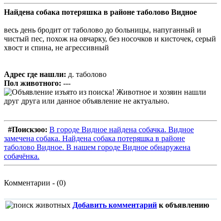
Найдена собака потеряшка в районе таболово Видное
весь день бродит от таболово до больницы, напуганный и
чистый пес, похож на овчарку, без носочков и кисточек, серый
хвост и спина, не агрессивный
Адрес где нашли:
д. таболово
Пол животного:
---
#Поискзоо:
В городе Видное найдена собачка. Видное
замечена собака. Найдена собака потеряшка в районе
таболово Видное. В нашем городе Видное обнаружена
собачёнка.
Комментарии - (0)
Добавить комментарий
к объявлению