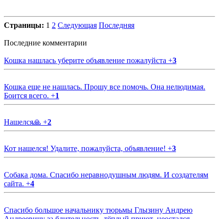
Страницы:
1
2
Следующая
Последняя
Последние комментарии
Кошка нашлась уберите объявление пожалуйста
+
3
Кошка еще не нашлась. Прошу все помочь. Она нелюдимая.
Боится всего.
+
1
Нашелся🙏
+
2
Кот нашелся! Удалите, пожалуйста, объявление!
+
3
Собака дома. Спасибо неравнодушным людям. И создателям
сайта.
+
4
Спасибо большое начальнику тюрьмы Глызину Андрею
Андреевичу за бдительность ,тёплый приют ,неостался