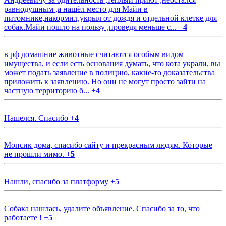
равнодушным ,а нашёл место для Майи в
питомнике,накормил,укрыл от дождя и отдельной клетке для
собак.Майи пошло на пользу ,проведя меньше с...
+
4
в рф домашние животные считаются особым видом
имущества, и если есть основания думать, что кота украли, вы
может подать заявление в полицию, какие-то доказательства
приложить к заявлению. Но они не могут просто зайти на
частную территорию б...
+
4
Нашелся. Спасибо
+
4
Мопсик дома, спасибо сайту и прекрасным людям. Которые
не прошли мимо.
+
5
Нашли, спасибо за платформу
+
5
Собака нашлась, удалите объявление. Спасибо за то, что
работаете !
+
5