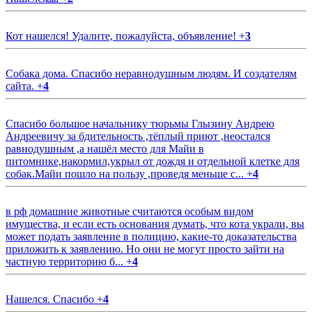
Кот нашелся! Удалите, пожалуйста, объявление!
+
3
Собака дома. Спасибо неравнодушным людям. И создателям
сайта.
+
4
Спасибо большое начальнику тюрьмы Глызину Андрею
Андреевичу за бдительность ,тёплый приют ,неостался
равнодушным ,а нашёл место для Майи в
питомнике,накормил,укрыл от дождя и отдельной клетке для
собак.Майи пошло на пользу ,проведя меньше с...
+
4
в рф домашние животные считаются особым видом
имущества, и если есть основания думать, что кота украли, вы
может подать заявление в полицию, какие-то доказательства
приложить к заявлению. Но они не могут просто зайти на
частную территорию б...
+
4
Нашелся. Спасибо
+
4