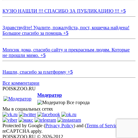
КУЗЮ НАШЛИ !!! СПАСИБО ЗА ПУБЛИКАЦИЮ !!!
+
5
Здравствуйте! Удалите, пожалуйста, пост, кошечка найдена!
Большое спасибо за помощь
+
5
Мопсик дома, спасибо сайту и прекрасным людям. Которые
не прошли мимо.
+
5
Нашли, спасибо за платформу
+
5
Все комментарии
POISKZOO.RU
Модератор
Все города
Мы в социальных сетях
Protected by Google (
Privacy Policy
) and (
Terms of Service
)
reCAPTCHA apply.
POISKZOO.RU © 2026-2012