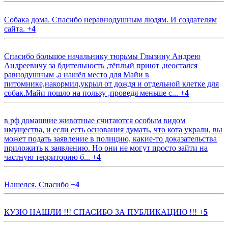
Собака дома. Спасибо неравнодушным людям. И создателям
сайта.
+
4
Спасибо большое начальнику тюрьмы Глызину Андрею
Андреевичу за бдительность ,тёплый приют ,неостался
равнодушным ,а нашёл место для Майи в
питомнике,накормил,укрыл от дождя и отдельной клетке для
собак.Майи пошло на пользу ,проведя меньше с...
+
4
в рф домашние животные считаются особым видом
имущества, и если есть основания думать, что кота украли, вы
может подать заявление в полицию, какие-то доказательства
приложить к заявлению. Но они не могут просто зайти на
частную территорию б...
+
4
Нашелся. Спасибо
+
4
КУЗЮ НАШЛИ !!! СПАСИБО ЗА ПУБЛИКАЦИЮ !!!
+
5