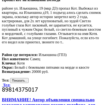
районе ул. Ильюшина, 19 (мкр Д3) пропал Кот. Выбежал из
квартиры, на Ильюшина д19, 1 подъезд алось сделать снимок
экрана, оскольку автор истории запретил коту 2 года,
кастрирован, для 2х лет крупноватый, но худой Светло
голубые глаза Кот ласковый, не царапается, не кусается,
пугливый к чужим Окрас белый, со светло-бежевым хвостом
и мордочкой, с голубыми глазами. Отзывается на имя Котя.
Кот домашний, на улице погибнет. Пожалуйста, если кто-то
его видел или приютил, звоните по т..
Район где потерялся:
Ильюшина (ГПЗ)
Пол животного:
Самец
Кличка:
Котя
Окрас:
Белый с бежевыми пятнами на морде и квосте
Вознаграждение:
20000 руб.
Тел:
Тел:
ВНИМАНИЕ! Автор объявления специально
усложнил копирование номера телефона, для