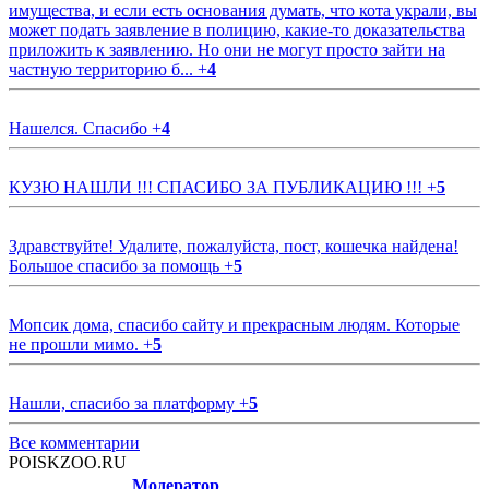
имущества, и если есть основания думать, что кота украли, вы
может подать заявление в полицию, какие-то доказательства
приложить к заявлению. Но они не могут просто зайти на
частную территорию б...
+
4
Нашелся. Спасибо
+
4
КУЗЮ НАШЛИ !!! СПАСИБО ЗА ПУБЛИКАЦИЮ !!!
+
5
Здравствуйте! Удалите, пожалуйста, пост, кошечка найдена!
Большое спасибо за помощь
+
5
Мопсик дома, спасибо сайту и прекрасным людям. Которые
не прошли мимо.
+
5
Нашли, спасибо за платформу
+
5
Все комментарии
POISKZOO.RU
Модератор