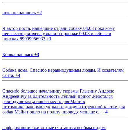
пока не нашлись
+
2
Я автор поста, нашедшие отдали собаку 04.08 пока кому
неизвестно, хозяева узнали о пропаже 09.08 и сейчас в
поисках 89999956933
+
1
Кошка нашлась
+
3
Собака дома. Спасибо неравнодушным людям. И создателям
сайта.
+
4
Спасибо большое начальнику тюрьмы Глызину Андрею
Андреевичу за бдительность ,тёплый приют ,неостался
равнодушным ,а нашёл место для Майи в
питомнике,накормил,укрыл от дождя и отдельной клетке для
собак.Майи пошло на пользу ,проведя меньше с...
+
4
в рф домашние животные считаются особым видом