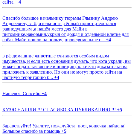
сайта.
+
4
Спасибо большое начальнику тюрьмы Глызину Андрею
Андреевичу за бдительность ,тёплый приют ,неостался
равнодушным ,а нашёл место для Майи в
питомнике,накормил,укрыл от дождя и отдельной клетке для
собак.Майи пошло на пользу ,проведя меньше с...
+
4
в рф домашние животные считаются особым видом
имущества, и если есть основания думать, что кота украли, вы
может подать заявление в полицию, какие-то доказательства
приложить к заявлению. Но они не могут просто зайти на
частную территорию б...
+
4
Нашелся. Спасибо
+
4
КУЗЮ НАШЛИ !!! СПАСИБО ЗА ПУБЛИКАЦИЮ !!!
+
5
Здравствуйте! Удалите, пожалуйста, пост, кошечка найдена!
Большое спасибо за помощь
+
5