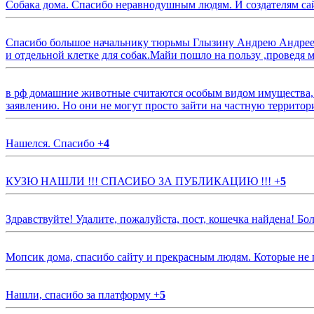
Собака дома. Спасибо неравнодушным людям. И создателям са
Спасибо большое начальнику тюрьмы Глызину Андрею Андрееви
и отдельной клетке для собак.Майи пошло на пользу ,проведя м
в рф домашние животные считаются особым видом имущества, и 
заявлению. Но они не могут просто зайти на частную территор
Нашелся. Спасибо
+
4
КУЗЮ НАШЛИ !!! СПАСИБО ЗА ПУБЛИКАЦИЮ !!!
+
5
Здравствуйте! Удалите, пожалуйста, пост, кошечка найдена! Б
Мопсик дома, спасибо сайту и прекрасным людям. Которые не
Нашли, спасибо за платформу
+
5