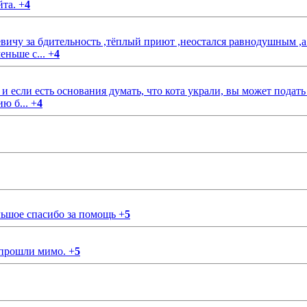
йта.
+
4
чу за бдительность ,тёплый приют ,неостался равнодушным ,а
еньше с...
+
4
если есть основания думать, что кота украли, вы может подать
ию б...
+
4
ольшое спасибо за помощь
+
5
 прошли мимо.
+
5