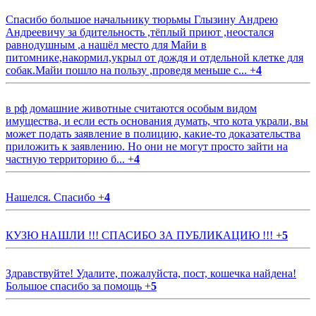
Спасибо большое начальнику тюрьмы Глызину Андрею
Андреевичу за бдительность ,тёплый приют ,неостался
равнодушным ,а нашёл место для Майи в
питомнике,накормил,укрыл от дождя и отдельной клетке для
собак.Майи пошло на пользу ,проведя меньше с...
+
4
в рф домашние животные считаются особым видом
имущества, и если есть основания думать, что кота украли, вы
может подать заявление в полицию, какие-то доказательства
приложить к заявлению. Но они не могут просто зайти на
частную территорию б...
+
4
Нашелся. Спасибо
+
4
КУЗЮ НАШЛИ !!! СПАСИБО ЗА ПУБЛИКАЦИЮ !!!
+
5
Здравствуйте! Удалите, пожалуйста, пост, кошечка найдена!
Большое спасибо за помощь
+
5